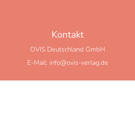
Kontakt
OVIS Deutschland GmbH
E-Mail: info@ovis-verlag.de
In Verbindung bleiben
Bleiben Sie mit uns in Verbindung,
erhalten Sie News über neue
Veröffentlichungen, Aktionen und
interessante Hintergrundinfos.