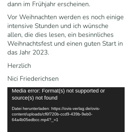
dann im Frühjahr erscheinen.
Vor Weihnachten werden es noch einige
intensive Stunden und ich wünsche
allen, die dies lesen, ein besinnliches
Weihnachtsfest und einen guten Start in
das Jahr 2023.
Herzlich
Nici Friederichsen
Video-
Media error: Format(s) not supported or
source(s) not found
Player
Datei herunterladen: https://ovis-verlag.de/ovis-
content/uploads/cf6f720b-ccd9-439b-9eb0-
64a4b05edbcc.mp4?_=1